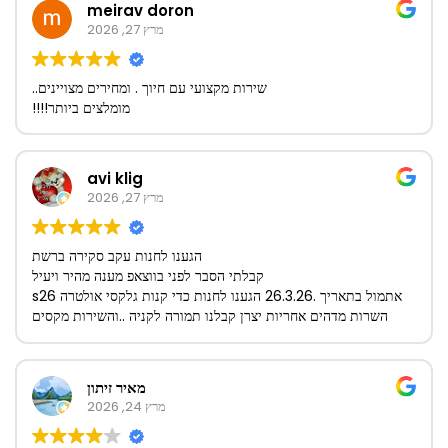
meirav doron
מרץ 27, 2026
שירות מקצועי עם חיוך . ומחירים מצויינים..
מומלצים ביותר!!!!
avi klig
מרץ 27, 2026
הגענו לחנות עקב סקירה ברשת
קבלתי הסבר לפני בווצאפ מענה מהיר ויעיל
אתמול בתאריך .26.3.26 הגענו לחנות כדי קנות גלקסי אולטרה s26
השרות מדהים אחריות יצרן קבלנו תמורה לקניה ..והשירות מקסים
אנחנו עוד נשוב לקנות ביוני השנה 🙏 תודה על חווית קניה מושלמת
הייתם סבלנים ומסברי פנים חנות מדהימה בהצלחה מכל ❤️
🙏
מאיר זיתון
מרץ 24, 2026