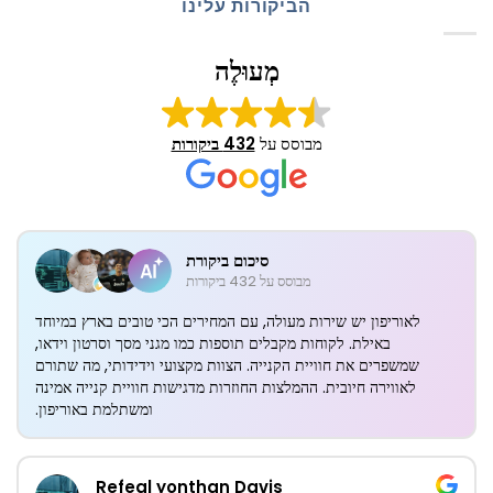
הביקורות עלינו
מְעוּלֶה
מבוסס על
432 ביקורות
סיכום ביקורת
מבוסס על 432 ביקורות
לאוריפון יש שירות מעולה, עם המחירים הכי טובים בארץ במיוחד
באילת. לקוחות מקבלים תוספות כמו מגני מסך וסרטון וידאו,
שמשפרים את חוויית הקנייה. הצוות מקצועי וידידותי, מה שתורם
לאווירה חיובית. ההמלצות החוזרות מדגישות חוויית קנייה אמינה
ומשתלמת באוריפון.
Refeal yonthan Davis