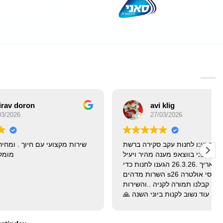
avi klig
27/03/2026
הגענו לחנות עקב סקירה ברשת
שירות מקצו
קבלתי הסבר לפני בווצאפ מענה מהיר ויעיל
אתמול בתאריך .26.3.26 הגענו לחנות כדי
קנות גלקסי אולטרה s26 השרות מדהים
אחריות יצרן קבלנו תמורה לקניה ..והשירות
מקסים אנחנו עוד נשוב לקנות ביוני השנה 🙏
תודה על חווית קניה מושלמת
הייתם סבלנים ומסברי פנים חנות מדהימה