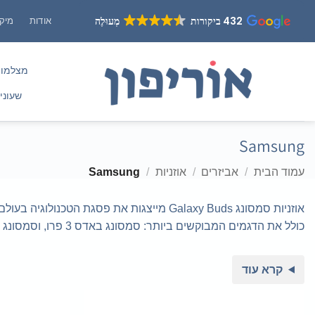
Ski
432 ביקורות
מְעוּלֶה
אודות
מיקו
t
conten
מצלמו
שעוני
Samsung
עמוד הבית
/
אביזרים
/
אוזניות
/
Samsung
אוזניות סמסונג Galaxy Buds מייצגות את פ
כולל את הדגמים המבוקשים ביותר: סמסונג באדס 3 פרו, וסמסונג באדס 3
קרא עוד