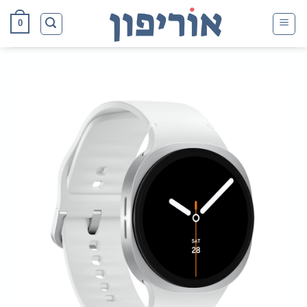
Ski
0
t
conten