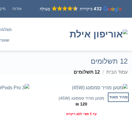
Ski
432 ביקורות
מְעוּלֶה
אודות
מיקו
t
conten
מצלמו
שעוני
12 תשלומים
עמוד הבית
/
12 תשלומים
+
מהיר מאוד
מטען מהיר סמסונג (45W)
₪
120
עד 5 תש' ללא ריבית