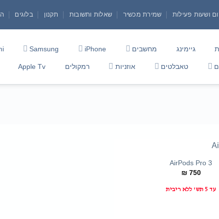
ם ושעות פעילות
שמירת מכשיר
שאלות ותשובות
תקנון
בלוגים
הצ
ת
גיימינג
מחשבים
iPhone
Samsung
mi
ם
טאבלטים
אוזניות
רמקולים
Apple Tv
+
AirPods Pro 3
₪
750
עד 5 תש' ללא ריבית