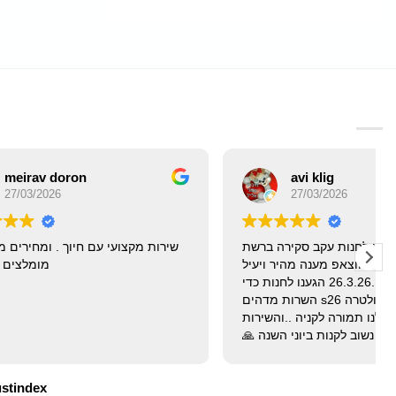
n
avi klig
27/03/2026
הגענו לחנות עקב סקירה ברשת
שירות מקצועי עם חי
קבלתי הסבר לפני בווצאפ מענה מהיר ויעיל
אתמול בתאריך .26.3.26 הגענו לחנות כדי
קנות גלקסי אולטרה s26 השרות מדהים
אחריות יצרן קבלנו תמורה לקניה ..והשירות
מקסים אנחנו עוד נשוב לקנות ביוני השנה 🙏
תודה על חווית קניה מושלמת
הייתם סבלנים ומסברי פנים חנות מדהימה
ustindex
בהצלחה מכל ❤️