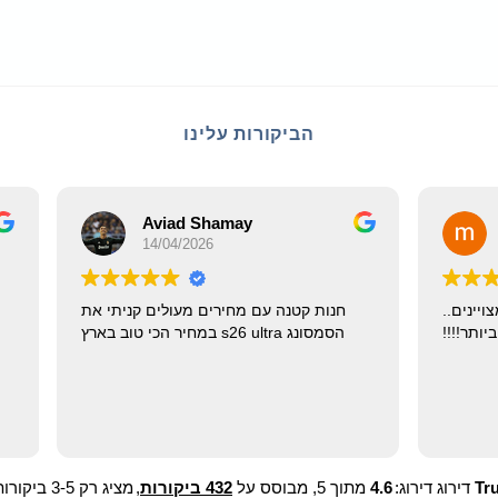
הביקורות עלינו
Aviad Shamay
meirav doro
14/04/2026
27/03/2026
וך . ומחירים מצויינים..
חנות קטנה עם מחירים מעולים קניתי
מומלצים ביותר!!!!
הסמסונג s26 ultra במחיר הכי טוב בארץ
Tr
דירוג דירוג:
4.6
מתוך 5,
מבוסס על
432 ביקורות
,
מציג רק 3-5 ביקורות כוכבים