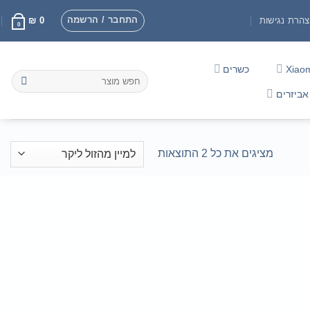
התחבר / הרשמה
הרת נגישות
0
₪
0
Xiao
כשרים
חיפוש
עבור:
אביזרים
ממוין
מציגים את כל ⁦2⁩ התוצאות
לפי
מחיר:
מהזול
ליקר