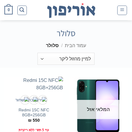
Ski
0
t
conten
סלולר
עמוד הבית
/
סלולר
המלאי אזל
Redmi 15C NFC
8GB+256GB
₪
550
עד 5 תש' ללא ריבית