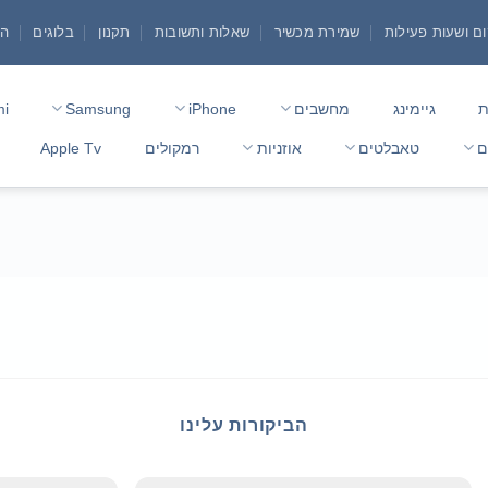
ם ושעות פעילות
שמירת מכשיר
שאלות ותשובות
תקנון
בלוגים
הצ
ת
גיימינג
מחשבים
iPhone
Samsung
mi
ם
טאבלטים
אוזניות
רמקולים
Apple Tv
הביקורות עלינו