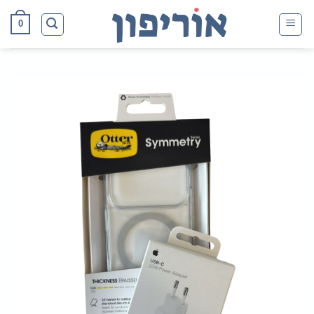
Ski
0
t
conten