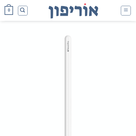
Ski
0
t
conten