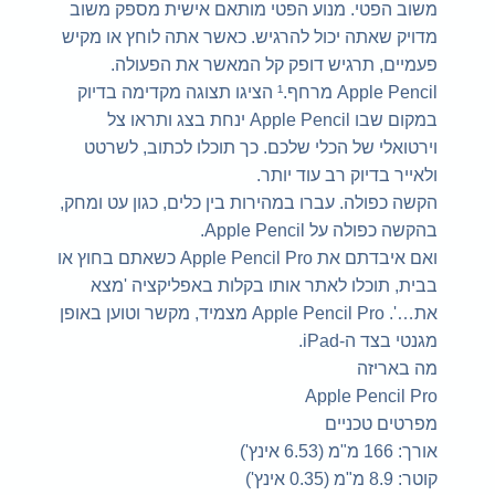
משוב הפטי. מנוע הפטי מותאם אישית מספק משוב
מדויק שאתה יכול להרגיש. כאשר אתה לוחץ או מקיש
פעמיים, תרגיש דופק קל המאשר את הפעולה.
Apple Pencil מרחף.¹ הציגו תצוגה מקדימה בדיוק
במקום שבו Apple Pencil ינחת בצג ותראו צל
וירטואלי של הכלי שלכם. כך תוכלו לכתוב, לשרטט
ולאייר בדיוק רב עוד יותר.
הקשה כפולה. עברו במהירות בין כלים, כגון עט ומחק,
בהקשה כפולה על Apple Pencil.
ואם איבדתם את Apple Pencil Pro כשאתם בחוץ או
בבית, תוכלו לאתר אותו בקלות באפליקציה 'מצא
את…'. Apple Pencil Pro מצמיד, מקשר וטוען באופן
מגנטי בצד ה-iPad.
מה באריזה
Apple Pencil Pro
מפרטים טכניים
אורך: 166 מ"מ (6.53 אינץ')
קוטר: 8.9 מ"מ (0.35 אינץ')