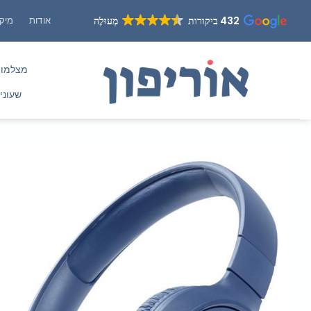
Ski
432 ביקורות
מְעוּלֶה
אודות
מיקו
t
conten
מצלמו
שעוני