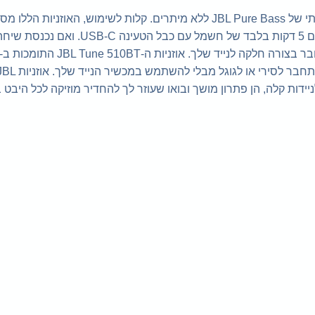
אוזניות JBL Tune 510BT מאפשרות לך להזרים צליל עוצמתי של JBL Pure Bass ללא מיתרים. קלות לשימוש, האוזניות 
עד 40 שעות של הנאה צרופה ושעתיים נוספות של סוללה עם 5 דקות בלבד של חשמל עם כבל הטעינ
שאתה צופה בסרטון במכשיר אחר, ה-JBL Tune 510BT עובר בצורה חלקה לנייד שלך. אוזניות ה-JBL Tune 510BT התומכות ב
Bluetooth 5.0 ומעוצבות להיות נוחות, מאפשרות לך גם להתחבר לסירי או לגוגל מבלי להשתמש במכשיר הנ
ות לניידות קלה, הן פתרון מושך ובואו שעוזר לך להחדיר מוזיקה לכל היבט 