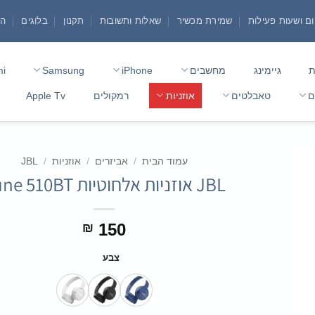
ם ושעות פעילות
שמירת מכשיר
שאלות ותשובות
תקנון
בלוגים
הצ
ת
גיימינג
מחשבים
iPhone
Samsung
mi
ם
טאבלטים
אוזניות
רמקולים
Apple Tv
עמוד הבית
/
אביזרים
/
אוזניות
/
JBL
JBL אוזניות אלחוטיות Tune 510BT
150
₪
צבע