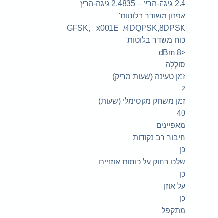
2.4 גיגה-הרץ – 2.4835 גיגה-הרץ
אפנון משודר בלוטות'
GFSK, _x001E_/4DQPSK,8DPSK
כוח משדר בלוטות'
<8 dBm
סוֹלְלָה
זמן טעינה (שעות מריק)
2
זמן משחק מקסימלי (שעות)
40
מאפיינים
חיבור רב נקודות
כן
שלט רחוק על כוסות אוזניים
כן
על אוזן
כן
מתקפל