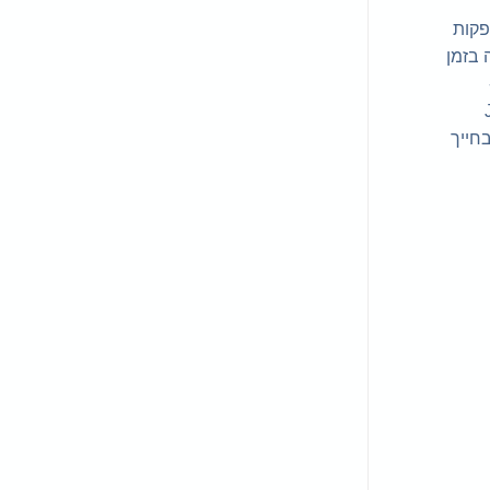
הללו מספקות
ה USB-C. ואם נכנסת שיחה בזמן
-
ייד שלך. אוזניות JBL
בחייך