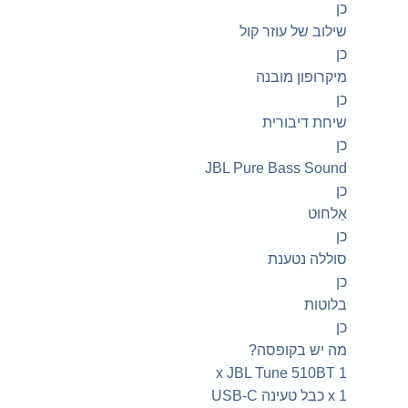
כן
שילוב של עוזר קול
כן
מיקרופון מובנה
כן
שיחת דיבורית
כן
JBL Pure Bass Sound
כן
אַלחוּט
כן
סוללה נטענת
כן
בלוטות
כן
מה יש בקופסה?
1 x JBL Tune 510BT
1 x כבל טעינה USB-C