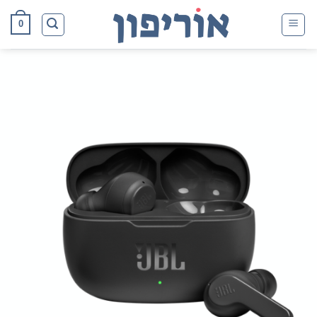
Ski
0
t
conten