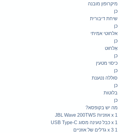
מיקרופון מובנה
כן
שיחת דיבורית
כן
אלחוטי אמיתי
כן
אַלחוּט
כן
כיסוי מטעין
כן
סוללה נטענת
כן
בלוטות
כן
מה יש בקופסא?
1 x אוזניות JBL Wave 200TWS
1 x כבל טעינה מסוג USB Type-C
1 x 3 גדלים של אוזניים