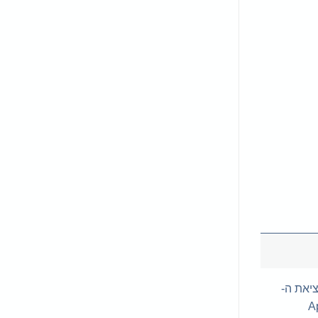
ה מחבר את ה- iPhone, ה- iPad או ה- iPod עם מחבר Lightning ליציאת ה-
 למתאם החשמל USB של Apple