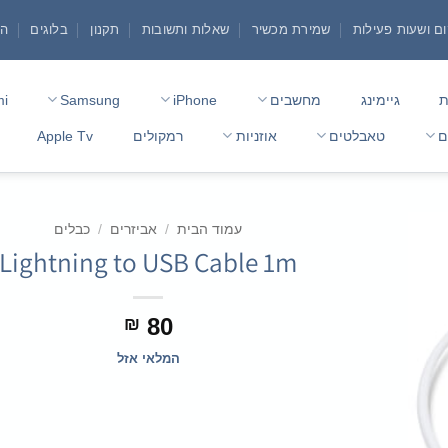
ם ושעות פעילות
שמירת מכשיר
שאלות ותשובות
תקנון
בלוגים
הצ
ת
גיימינג
מחשבים
iPhone
Samsung
mi
ם
טאבלטים
אוזניות
רמקולים
Apple Tv
עמוד הבית
/
אביזרים
/
כבלים
Lightning to USB Cable 1m
80
₪
המלאי אזל