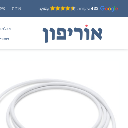
Ski
432 ביקורות
מְעוּלֶה
אודות
מיקו
t
conten
מצלמו
שעוני