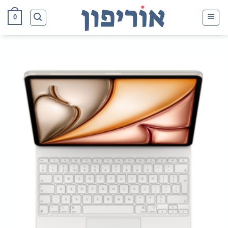
Ski
0
t
conten