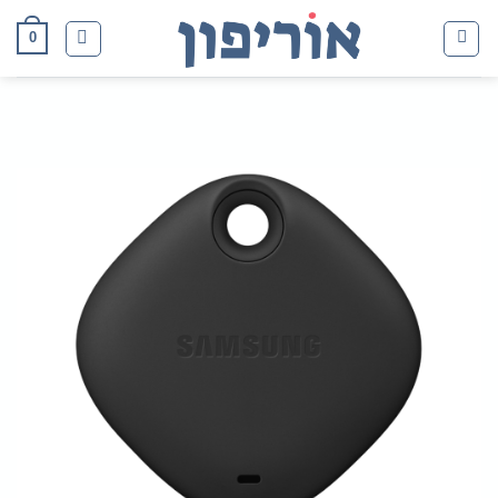
Ski
0
t
conten