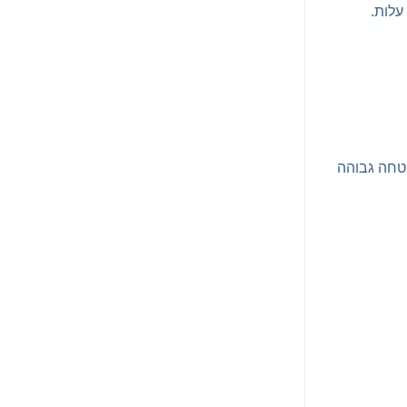
ענן של תכנת Dropbox המאפשרת רמת אבטחה גבוהה