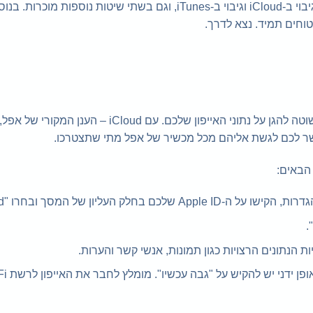
במאמר זה נלמד איך לגבות אייפון בשתי השיטות ה"מסורתיות": גיבוי ב-iCloud וגיבוי ב-iTunes, וגם בשתי שיטות
טוחים תמיד. נצא לדרך.
גיבוי iCloud הוא למעשה גיבוי בענן אייפון. מדובר בדרך נוחה ופשוטה להגן על נתוני האייפון שלכ
שר לכם לגשת אליהם מכל מכשיר של אפל מתי שתצטרכו.
ת הנתונים הרצויות כגון תמונות, אנשי קשר והערות.