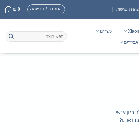
התחבר / הרשמה
הרת נגישות
0
₪
0
Xiao
כשרים
חיפוש
עבור:
אביזרים
 כגון אנשי
דו אותו?