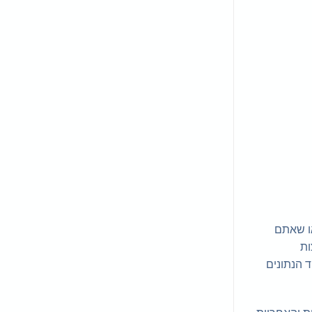
חשיבות עליונה בשמירה על הנתונים היקרים שלכם. בין אם תבחרו בגיבוי iCloud, בגיבוי iTunes או שאתם
ות
 הנתונים