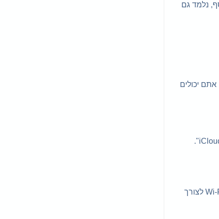
 נוספות מוכרות. בנוסף, נלמד גם
ם. עם iCloud – הענן המקורי של אפל, אתם יכולים
התחילו את הגיבוי ב-iCloud: על מנת להתחיל גיבוי iCloud באופן ידני יש להקיש על "גבה עכשיו". מומלץ לחבר את האייפון לרשת Wi-Fi לצורך