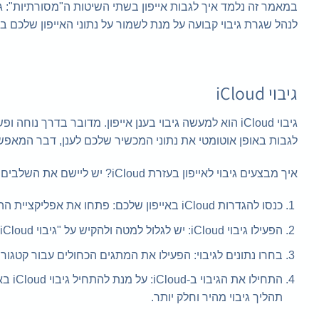
לנהל שגרת גיבוי קבועה על מנת לשמור על נתוני האייפון שלכם ב
גיבוי iCloud
לגבות באופן אוטומטי את נתוני המכשיר שלכם לענן, דבר המאפ
איך מבצעים גיבוי לאייפון בעזרת iCloud? יש ליישם את השלבים הבאים:
כנסו להגדרות iCloud באייפון שלכם: פתחו את אפליקציית ההגדרות, הקישו על ה-Apple ID שלכם בחלק העליון של המסך ובחרו "iCloud".
הפעילו גיבוי iCloud: יש לגלול למטה ולהקיש על "גיבוי iCloud".
בחרו נתונים לגיבוי: הפעילו את המתגים הכחולים עבור קטגוריו
תהליך גיבוי מהיר וחלק יותר.