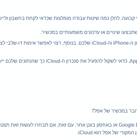
וי קבועה. להלן כמה שיטות עבודה מומלצות שכדאי לקחת בחשבון ולייש
תבצעו שינויים או עדכונים משמעותיים במכשיר.
הבטחת תהליך גיבוי מאובטח: הגדירו סיסמאות חזקות לחשבון ה-iPhone וה-iCloud שלכם. בנוסף, רצוי לאפשר אי
סנכרון עם מספר מכשירים: אם בבעלותכם מספר מכשירי Apple, כדאי לשקול להפעיל את סנכר
תשובה: כן, אתם יכולים לגבות את האייפון שלכם באמצעות Google Drive או באחסון בענן אחר. עם זאת, אם תבחרו לעשו
י של אפל הוא iCloud.