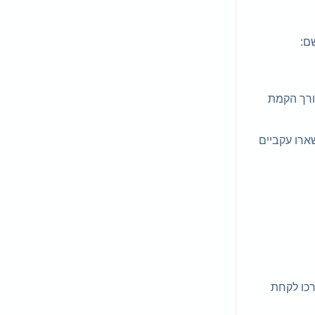
ם:
מות דו-שלבי לצורך הקמת
ון ה-iCloud כך שהנתונים שלכם יישארו עקביים
ת זאת תצטרכו לקחת