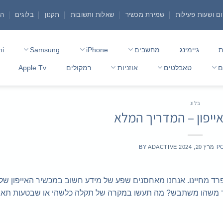
ם ושעות פעילות
שמירת מכשיר
שאלות ותשובות
תקנון
בלוגים
הצ
ת
גיימינג
מחשבים
iPhone
Samsung
mi
ם
טאבלטים
אוזניות
רמקולים
Apple Tv
בלוג
אייפון – המדריך המלא
P
מרץ 20, 2024
ADACTIVE
BY
רד מחיינו. אנחנו מאחסנים שפע של מידע חשוב במכשיר האייפון שלנו
שר משהו משתבש? מה תעשו במקרה של תקלה כלשהי או שבטעות תאב