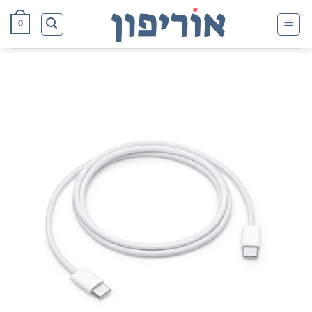
Ski
0
t
conten