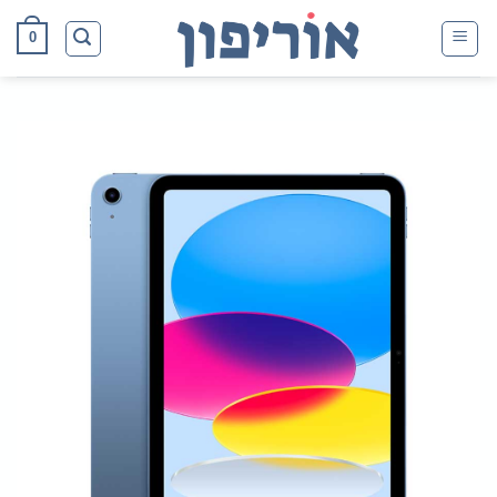
Ski
0
t
conten