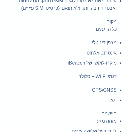
אייפד משתמש בטכנולוגיית eSIM מתקדמת לנוחות
ואבטחה רבה יותר (לא תואם לכרטיסי SIM פיזיים)
מִקוּם
כל הדגמים
מצפן דיגיטלי
אינטרנט אלחוטי
מיקרו-לוקשן של iBeacon
דגמי Wi-Fi + סלולר
GPS/GNSS
תָאִי
חיישנים
מזהה מגע
ג'יירו בעל שלושה צירים