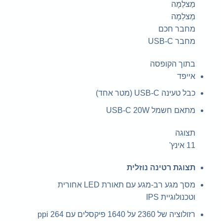
מַצלֵמָה
מַצלֵמָה
מחבר חכם
מחבר USB-C
בתוך הקופסה
אייפד
כבל טעינה USB-C (מטר אחד)
מתאם חשמל USB-C 20W
תצוגה
11 אינץ'
תצוגת רטינה נוזלית
מסך מגע רב-מגע עם תאורת LED אחורית
וטכנולוגיית IPS
רזולוציה של 2360 על 1640 פיקסלים עם 264 ppi