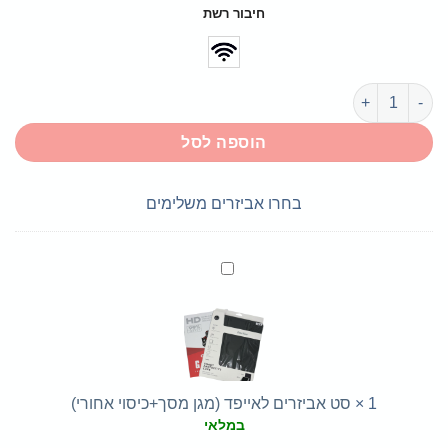
חיבור רשת
כמות של iPad 11 A16
הוספה לסל
בחרו אביזרים משלימים
סט
אביזרים
לאייפד
(מגן
מסך+כיסוי
אחורי)
1
×
סט אביזרים לאייפד (מגן מסך+כיסוי אחורי)
במלאי