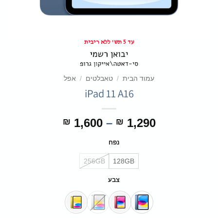
עד 5 תש' ללא ריבית
עמוד הבית
/
טאבלטים
/
אפל
iPad 11 A16
טווח
1,600
–
1,290
₪
₪
מחירים:
נפח
עד
256GB
128GB
צבע