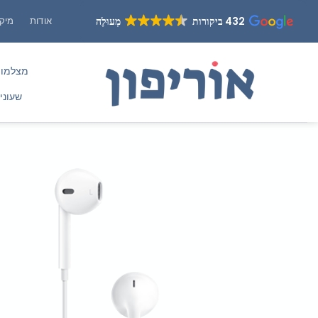
Ski
432 ביקורות
מְעוּלֶה
אודות
מיקו
t
conten
מצלמו
שעוני