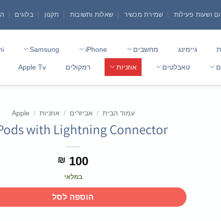
ם ושעות פעילות
שמירת מכשיר
שאלות ותשובות
תקנון
בלוגים
הצ
ת
גיימינג
מחשבים
iPhone
Samsung
mi
ם
טאבלטים
אוזניות
רמקולים
Apple Tv
עמוד הבית
/
אביזרים
/
אוזניות
/
Apple
Pods with Lightning Connector
100
₪
במלאי
הוספה לסל