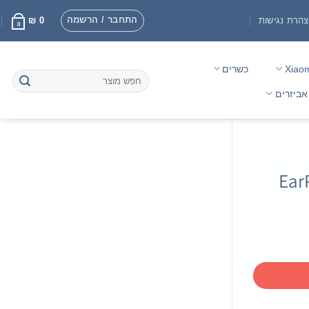
התחבר / הרשמה
הרת נגישות
0
₪
0
Xiao
כשרים
חיפוש
עבור:
אביזרים
Ear