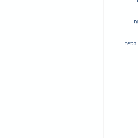
ר
ות
 לסיים