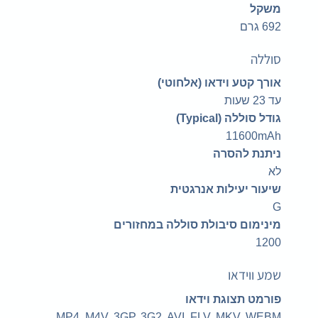
משקל
692 גרם
סוללה
אורך קטע וידאו (אלחוטי)
עד 23 שעות
גודל סוללה (Typical)
11600mAh
ניתנת להסרה
לא
שיעור יעילות אנרגטית
G
מינימום סיבולת סוללה במחזורים
1200
שמע ווידאו
פורמט תצוגת וידאו
MP4, M4V, 3GP, 3G2, AVI, FLV, MKV, WEBM