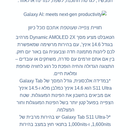
המכשיר, לגרסת התוכנה, לשפה, למדינה או לאזור.
חוויית צפייה שעוטפת אתכם מכל כיוון
הטאבלט מציע מסך Dynamic AMOLED 2X מרהיב
בגודל 14.6 אינץ’, עם בהירות מרשימה שמאפשרת
לכם ליהנות מתמונה חדה וצבעונית גם באור יום חזק.
בין אם אתם זורמים עם סדרה, משחקים או עובדים –
התצוגה הגדולה והחיה הופכת כל רגע לחוויה סוחפת
ומלאת חיים.
*במדידה אלכסונית, גודל המסך של Galaxy Tab
S11 Ultra הוא 14.6 אינץ' כמלבן מלא ו-14.5 אינץ'
אם מביאים בחשבון את הפינות המעוגלות. שטח
הצפייה בפועל קטן יותר בשל הפינות המעוגלות וחור
המצלמה.
*ל-Galaxy Tab S11 Ultra יש בהירות מרבית של
1,600nits, ו-1,000nits בתנאי חוץ במצב בהירות