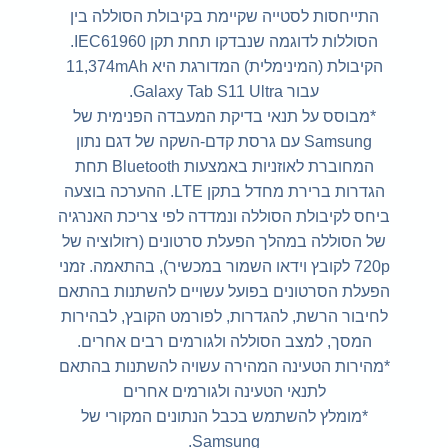
התייחסות לסטייה שקיימת בקיבולת הסוללה בין
הסוללות לדוגמה שנבדקו תחת תקן IEC61960.
הקיבולת (המינימלית) המדורגת היא 11,374mAh
עבור Galaxy Tab S11 Ultra.
*מבוסס על תנאי בדיקת המעבדה הפנימית של
Samsung עם גרסת קדם-השקה של דגם נתון
המחוברת לאוזניות באמצעות Bluetooth תחת
הגדרות ברירת מחדל בתקן LTE. ההערכה בוצעה
ביחס לקיבולת הסוללה ונמדדה לפי צריכת האנרגיה
של הסוללה במהלך הפעלת סרטונים (רזולוציה של
720p לקובץ וידאו השמור במכשיר), בהתאמה. זמני
הפעלת הסרטונים בפועל עשויים להשתנות בהתאם
לחיבור הרשת, להגדרות, לפורמט הקובץ, לבהירות
המסך, למצב הסוללה ולגורמים רבים אחרים.
*מהירות הטעינה המהירה עשויה להשתנות בהתאם
לתנאי הטעינה ולגורמים אחרים
*מומלץ להשתמש בכבל הנתונים המקורי של
Samsung.