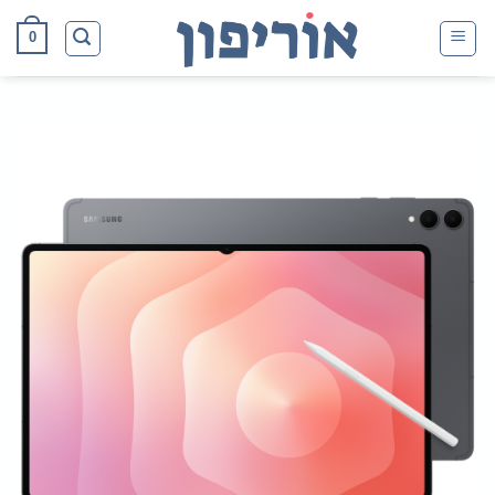
Ski
0
t
conten