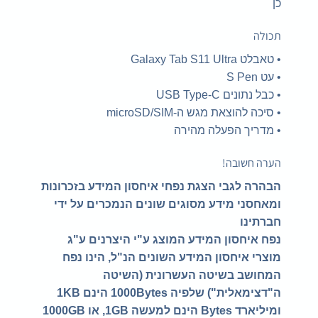
כן
תכולה
•
טאבלט Galaxy Tab S11 Ultra
•
עט S Pen
•
כבל נתונים USB Type-C
•
סיכה להוצאת מגש ה-microSD/SIM
•
מדריך הפעלה מהירה
הערה חשובה!
הבהרה לגבי הצגת נפחי איחסון המידע בזכרונות
ומאחסני מידע מסוגים שונים הנמכרים על ידי
חברתינו
נפח איחסון המידע המוצג ע"י היצרנים ע"ג
מוצרי איחסון המידע השונים הנ"ל, הינו נפח
המחושב בשיטה העשרונית (השיטה
ה"דצימאלית") שלפיה 1000Bytes הינם 1KB
ומיליארד Bytes הינם למעשה 1GB, או 1000GB